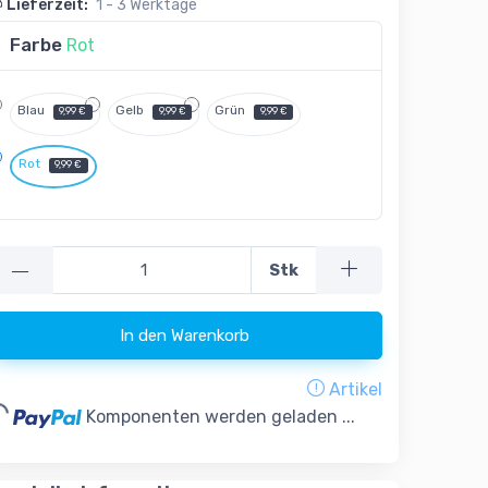
Lieferzeit:
1 - 3 Werktage
Farbe
Rot
Blau
Gelb
Grün
9,99 €
9,99 €
9,99 €
Rot
9,99 €
—
Stk
In den Warenkorb
Artikel
ding...
Komponenten werden geladen ...