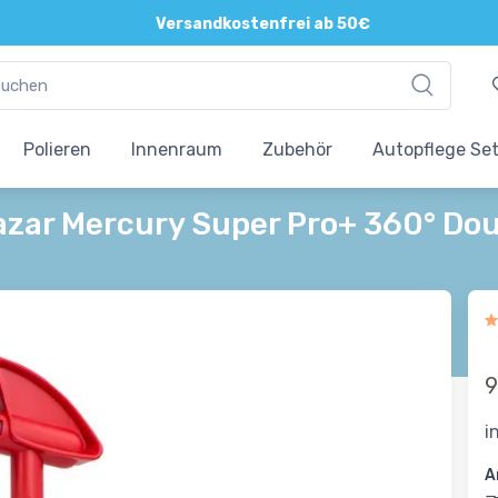
Direkte und persönliche Beratung
Versandkostenfrei ab 50€
Polieren
Innenraum
Zubehör
Autopflege Se
zar Mercury Super Pro+ 360° Doub
9
i
A