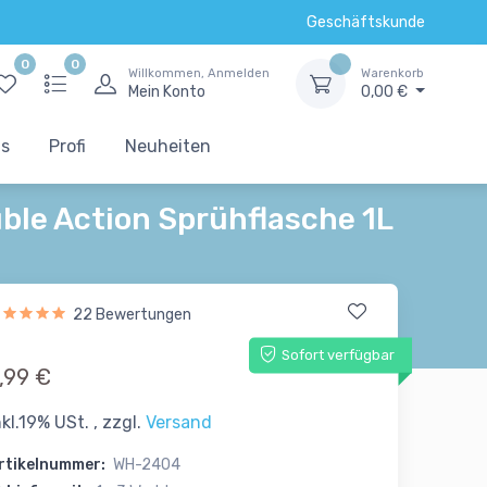
Geschäftskunde
0
0
Willkommen, Anmelden
Warenkorb
Mein Konto
0,00 €
ts
Profi
Neuheiten
le Action Sprühflasche 1L
22 Bewertungen
Sofort verfügbar
,99 €
nkl.19% USt. , zzgl.
Versand
rtikelnummer:
WH-2404