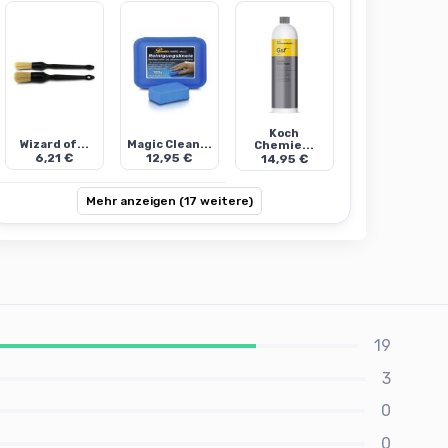
Koch
Wizard of...
Magic Clean...
Chemie...
6,21 €
12,95 €
14,95 €
Mehr anzeigen (17 weitere)
19
3
0
0