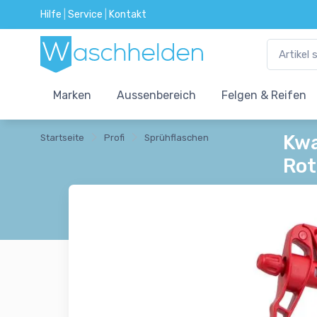
Hilfe
|
Service
|
Kontakt
Marken
Aussenbereich
Felgen & Reifen
Kwa
Startseite
Profi
Sprühflaschen
Rot