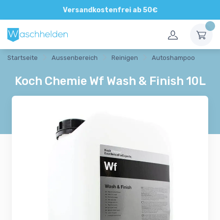
Direkte und persönliche Beratung
Versandkostenfrei ab 50€
Startseite
Aussenbereich
Reinigen
Autoshampoo
Koch Chemie Wf Wash & Finish 10L