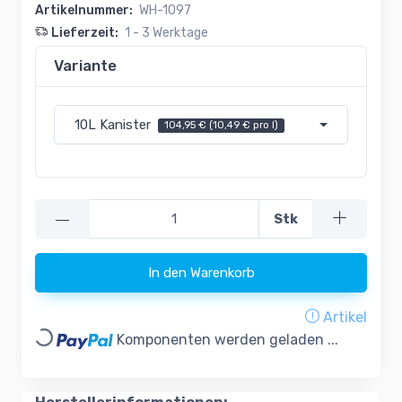
Artikelnummer:
WH-1097
Lieferzeit:
1 - 3 Werktage
Variante
10L Kanister
104,95 € (10,49 € pro l)
—
Stk
In den Warenkorb
Artikel
Loading...
Komponenten werden geladen ...