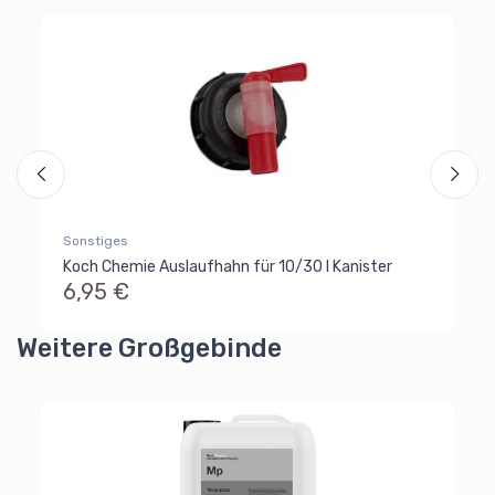
Sp
Wi
Sp
6
Al
Ra
Sonstiges
Koch Chemie Auslaufhahn für 10/30 l Kanister
6,95 €
Weitere Großgebinde
Ko
Ko