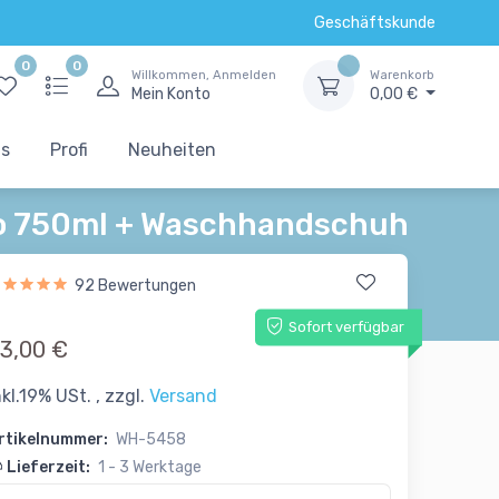
Geschäftskunde
0
0
Willkommen, Anmelden
Warenkorb
Mein Konto
0,00 €
ts
Profi
Neuheiten
o 750ml + Waschhandschuh
92 Bewertungen
Sofort verfügbar
3,00 €
nkl.19% USt. , zzgl.
Versand
rtikelnummer:
WH-5458
Lieferzeit:
1 - 3 Werktage