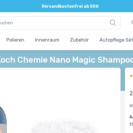
Direkte und persönliche Beratung
Versandkostenfrei ab 50€
Polieren
Innenraum
Zubehör
Autopflege Se
Koch Chemie Nano Magic Shampo
2
i
A