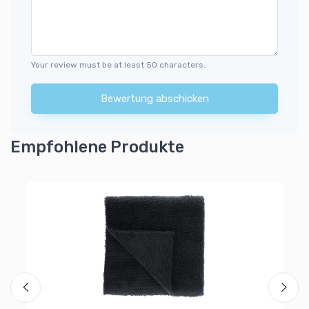
Your review must be at least 50 characters.
Bewertung abschicken
Empfohlene Produkte
Mi
Wi
25
8
Al
Ra