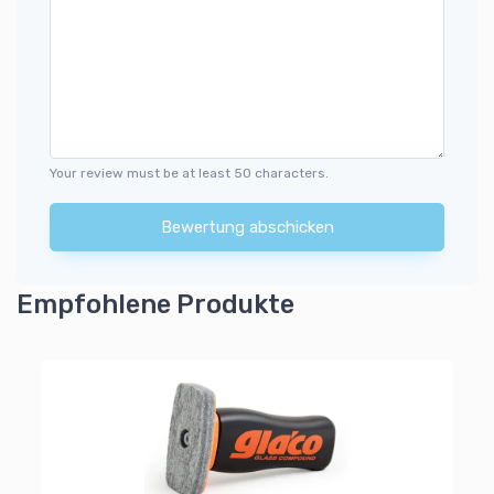
Your review must be at least 50 characters.
Bewertung abschicken
Empfohlene Produkte
Mi
cm
Wi
4
Al