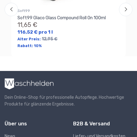
Ra
Soft99
Soft99 Glaco Glass Compound Roll On 100ml
11,65 €
116,52 € pro 1 l
12,95 €
Alter Preis:
Rabatt:
10%
Dein Online-Shop für professionelle Autopflege. Hochwertige
Produkte für glänzende Ergebnisse.
Über uns
B2B & Versand
News
Liefer- und Versandkosten