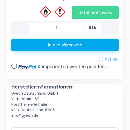
Gefahrenhinweis
—
Stk
In den Warenkorb
Artikel
oading...
Komponenten werden geladen ...
Herstellerinformationen:
Gyeon Deutschland GmbH
Vietorstraße 87
Nordrhein-Westfalen
Köln, Deutschland, 51103
info@gyeon.de