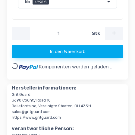
lila
49,95 €
—
Stk
In den Warenkorb
Loading...
Komponenten werden geladen ...
Herstellerinformationen:
Grit Guard
3690 County Road 10
Bellefontaine, Vereinigte Staaten, OH 43311
sales@gritguard.com
https://www.gritguard.com
verantwortliche Person: