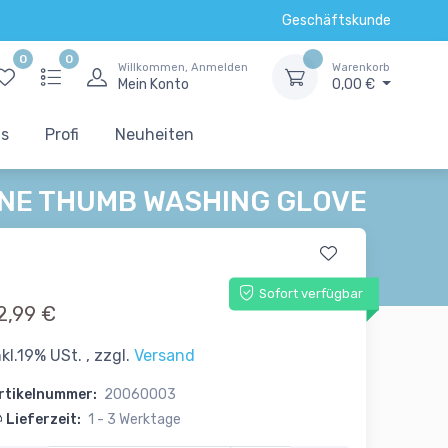
Geschäftskunde
0
0
Willkommen, Anmelden
Warenkorb
Mein Konto
0,00 €
ts
Profi
Neuheiten
 ONE THUMB WASHING GLOVE
Sofort verfügbar
2,99 €
nkl.19% USt. , zzgl.
Versand
rtikelnummer:
20060003
Lieferzeit:
1 - 3 Werktage