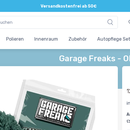
Direkte und persönliche Beratung
Versandkostenfrei ab 50€
Polieren
Innenraum
Zubehör
Autopflege Se
Garage Freaks -
1
i
A