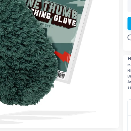
L
H
M
Ni
B
A
s