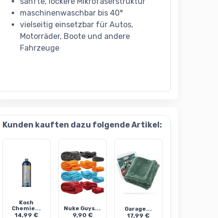
sanfte, lockere Mikrofaserstruktur
maschinenwaschbar bis 40°
vielseitig einsetzbar für Autos,
Motorräder, Boote und andere
Fahrzeuge
Kunden kauften dazu folgende Artikel:
Koch
Chemie...
Nuke Guys...
Garage...
14,99 €
9,90 €
17,99 €