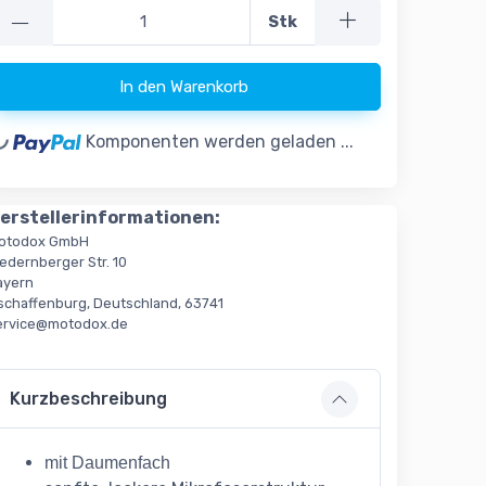
—
Stk
In den Warenkorb
oading...
Komponenten werden geladen ...
erstellerinformationen:
otodox GmbH
edernberger Str. 10
ayern
schaffenburg, Deutschland, 63741
ervice@motodox.de
Kurzbeschreibung
mit Daumenfach