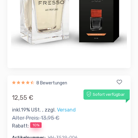
8 Bewertungen
Sofort verfügbar
12,55 €
inkl.19% USt. , zzgl.
Versand
Alter Preis:
13,95 €
10%
Rabatt:
Artikelnummer:
WH-3529-006