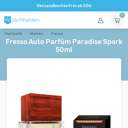
Direkte und persönliche Beratung
Versandkostenfrei ab 50€
Startseite
Marken
Fresso
Fresso Auto Parfüm Paradise Spark
50ml