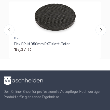
Wi
Wi
od
2
Flex
Flex BP-M D50mm PXE Klett-Teller
15,47 €
Dein Online-Shop für professionelle Autopflege. Hochwertige
Produkte für glänzende Ergebnisse.