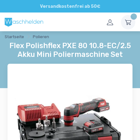
Direkte und persönliche Beratung
Versandkostenfrei ab 50€
Startseite
Polieren
Flex Polishflex PXE 80 10.8-EC/2.5
Akku Mini Poliermaschine Set