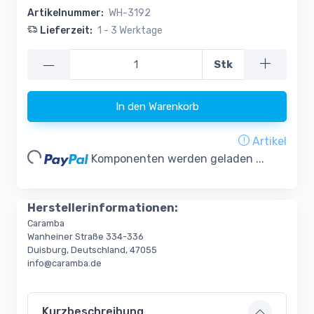
Artikelnummer:
WH-3192
Lieferzeit:
1 - 3 Werktage
—
Stk
In den Warenkorb
oading...
Artikel
Komponenten werden geladen ...
Herstellerinformationen:
Caramba
Wanheiner Straße 334-336
Duisburg, Deutschland, 47055
info@caramba.de
Kurzbeschreibung