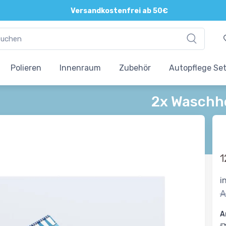
Versandkostenfrei ab 50€
Polieren
Innenraum
Zubehör
Autopflege Se
2x Waschh
1
i
A
A