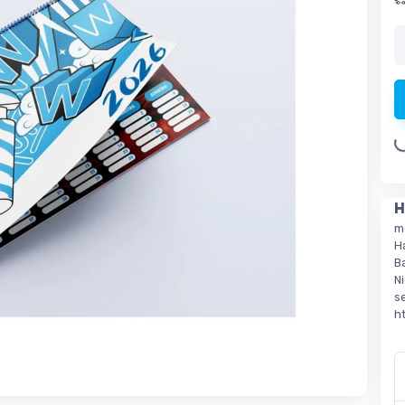
Loading.
H
m
H
B
N
s
h