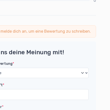
0
 melde dich an, um eine Bewertung zu schreiben.
uns deine Meinung mit!
wertung
*
ft
*
r
*