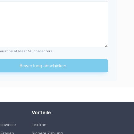
must be at least 50 characters.
Bewertung abschicken
Vorteile
hinweise
Lexikon
e Fragen
Sichere Zahlung