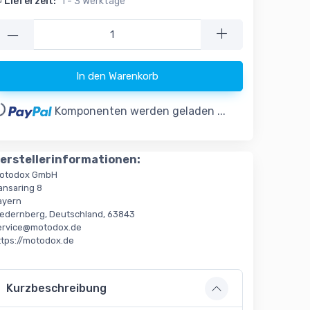
Lieferzeit:
1 - 3 Werktage
—
In den Warenkorb
..
Komponenten werden geladen ...
erstellerinformationen:
otodox GmbH
ansaring 8
ayern
iedernberg, Deutschland, 63843
ervice@motodox.de
ttps://motodox.de
Kurzbeschreibung