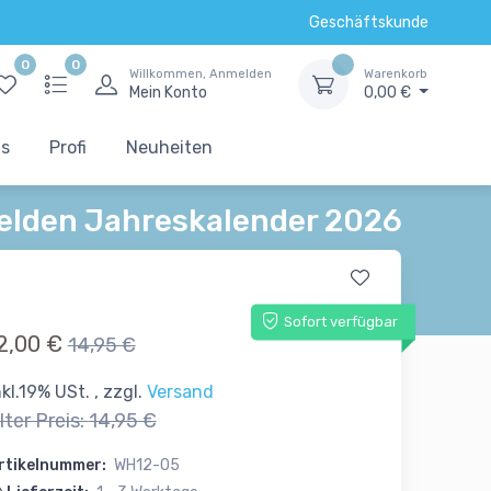
Geschäftskunde
0
0
Willkommen, Anmelden
Warenkorb
Mein Konto
0,00 €
ts
Profi
Neuheiten
elden Jahreskalender 2026
Sofort verfügbar
2,00 €
14,95 €
nkl.19% USt. , zzgl.
Versand
lter Preis:
14,95 €
rtikelnummer:
WH12-05