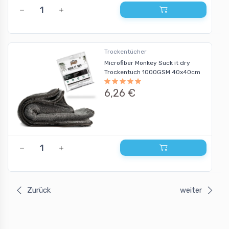
Trockentücher
Microfiber Monkey Suck it dry
Trockentuch 1000GSM 40x40cm
6,26 €
Zurück
weiter