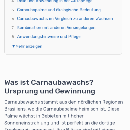
Rolle und Anwendung in der Autopflege
Carnaubapalme und ökologische Bedeutung
Carnaubawachs im Vergleich zu anderen Wachsen
Kombination mit anderen Versiegelungen
Anwendungshinweise und Pflege
Glanzvolle Ergebnisse für Lack und Oberfläche
▼
Mehr anzeigen
Häufige Fragen zu Carnaubawachs
Was ist Carnaubawachs?
Ursprung und Gewinnung
Carnaubawachs stammt aus den nördlichen Regionen
Brasiliens, wo die Carnaubapalme heimisch ist. Diese
Palme wächst in Gebieten mit hoher
Sonneneinstrahlung und ist perfekt an die dortige
Trockenzeit angepasst. Ihre Blätter sind mit einem