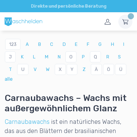
Direkte und persönliche Beratung
123
A
B
C
D
E
F
G
H
I
J
K
L
M
N
O
P
Q
R
S
T
U
V
W
X
Y
Z
Ä
Ö
Ü
alle
Carnaubawachs – Wachs mit
außergewöhnlichem Glanz
Carnaubawachs
ist ein natürliches Wachs,
das aus den Blättern der brasilianischen