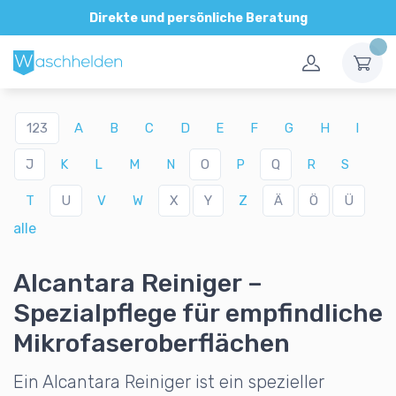
Direkte und persönliche Beratung
123
A
B
C
D
E
F
G
H
I
J
K
L
M
N
O
P
Q
R
S
T
U
V
W
X
Y
Z
Ä
Ö
Ü
alle
Alcantara Reiniger –
Spezialpflege für empfindliche
Mikrofaseroberflächen
Ein Alcantara Reiniger ist ein spezieller