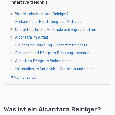
Inhaltsverzeichnis
Was ist ein Alcantara Reiniger?
Herkunft und Herstellung des Materials
Charakteristische Merkmale und Eigenschaften
Alcantara im Alltag
Die richtige Reinigung – Schritt für Schritt
Reinigung und Pflege im Fahrzeuginnenraum
Alcantara Pflege im Wohnbereich
Materialien im Vergleich – Alcantara und Leder
Fleckenbehandlung und Fleckenentfernung
▼
Mehr anzeigen
Anwendungstipps für beste Ergebnisse
Produktarten und Auswahl
Reinigungshäufigkeit und Langzeitpflege
Was ist ein Alcantara Reiniger?
Materialverträglichkeit und Sicherheit