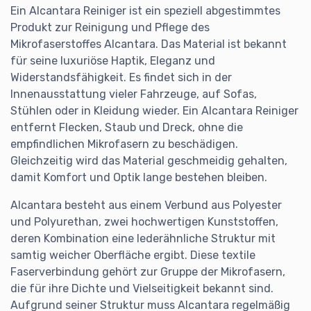
Zubehör und Hilfsmittel
Ein Alcantara Reiniger ist ein speziell abgestimmtes
Alcantara in Möbeln und Fahrzeugen – besondere
Produkt zur Reinigung und Pflege des
Herausforderungen
Mikrofaserstoffes Alcantara. Das Material ist bekannt
Nachhaltige Nutzung und Umweltaspekte
für seine luxuriöse Haptik, Eleganz und
Widerstandsfähigkeit. Es findet sich in der
Verarbeitung und Pflegehinweise der Hersteller
Innenausstattung vieler Fahrzeuge, auf Sofas,
Innovative Entwicklungen in der Alcantara Pflege
Stühlen oder in Kleidung wieder. Ein Alcantara Reiniger
Strahlende Ergebnisse durch richtige Anwendung
entfernt Flecken, Staub und Dreck, ohne die
empfindlichen Mikrofasern zu beschädigen.
Pflege mit System für dauerhafte Schönheit
Gleichzeitig wird das Material geschmeidig gehalten,
Häufige Fragen zu Alcantara Reiniger
damit Komfort und Optik lange bestehen bleiben.
Alcantara besteht aus einem Verbund aus Polyester
und Polyurethan, zwei hochwertigen Kunststoffen,
deren Kombination eine lederähnliche Struktur mit
samtig weicher Oberfläche ergibt. Diese textile
Faserverbindung gehört zur Gruppe der Mikrofasern,
die für ihre Dichte und Vielseitigkeit bekannt sind.
Aufgrund seiner Struktur muss Alcantara regelmäßig