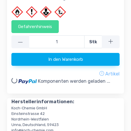
Gefahrenhinweis
—
Stk
In den Warenkorb
Artikel
oading...
Komponenten werden geladen ...
Herstellerinformationen:
Koch-Chemie GmbH
Einsteinstrasse 42
Nordrhein-Westfalen
Unna, Deutschland, 59423
info@koch-chemie.com