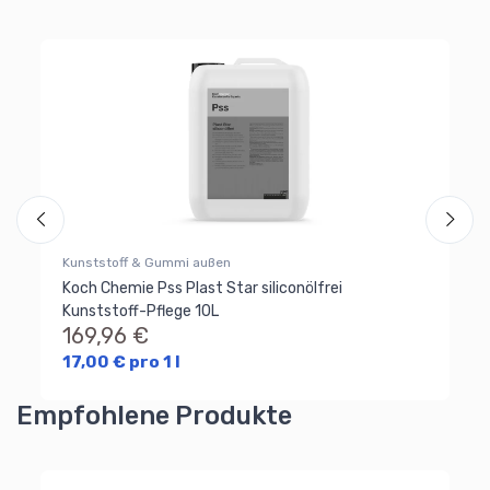
So
So
3
12
Kunststoff & Gummi außen
Koch Chemie Pss Plast Star siliconölfrei
Kunststoff-Pflege 10L
169,96 €
17,00 € pro 1 l
Empfohlene Produkte