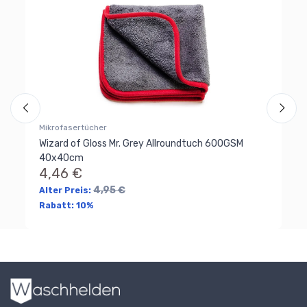
Wi
er
Wi
Se
3
Al
Ra
Mikrofasertücher
Wizard of Gloss Mr. Grey Allroundtuch 600GSM
40x40cm
4,46 €
4,95 €
Alter Preis:
Rabatt:
10%