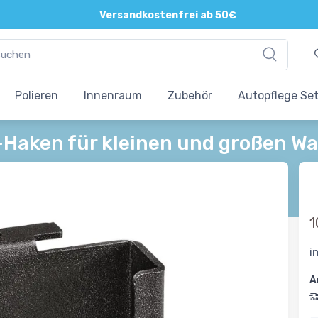
Versandkostenfrei ab 50€
Polieren
Innenraum
Zubehör
Autopflege Se
Haken für kleinen und großen W
1
i
A