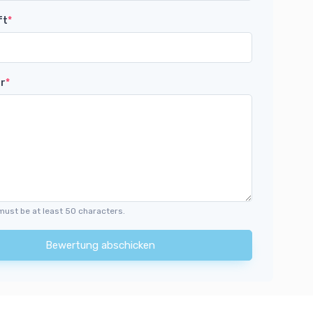
ft
*
r
*
must be at least 50 characters.
Bewertung abschicken