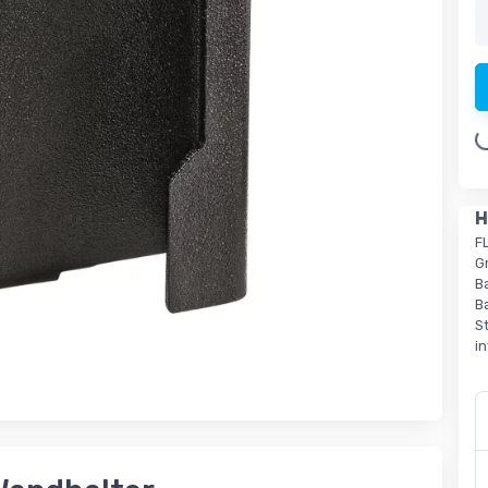
Loading.
H
F
G
B
B
S
i