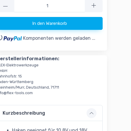
—
In den Warenkorb
..
Komponenten werden geladen ...
erstellerinformationen:
LEX-Elektrowerkzeuge
mbH
ahnhofstr. 15
aden-Württemberg
teinheim/Murr, Deutschland, 71711
nfo@flex-tools.com
Kurzbeschreibung
Haken geeignet für 10,8V und 18V