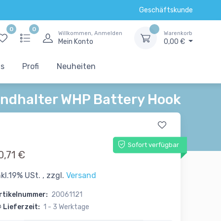
Geschäftskunde
0
0
Willkommen, Anmelden
Warenkorb
Mein Konto
0,00 €
ts
Profi
Neuheiten
andhalter WHP Battery Hook
Sofort verfügbar
0,71 €
nkl.19% USt. , zzgl.
Versand
rtikelnummer:
20061121
Lieferzeit:
1 - 3 Werktage