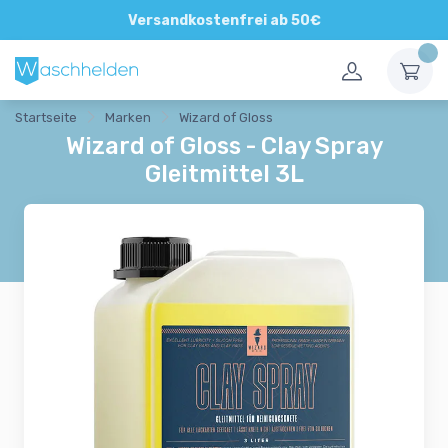
Direkte und persönliche Beratung
Versandkostenfrei ab 50€
Startseite
Marken
Wizard of Gloss
Wizard of Gloss - Clay Spray
Gleitmittel 3L