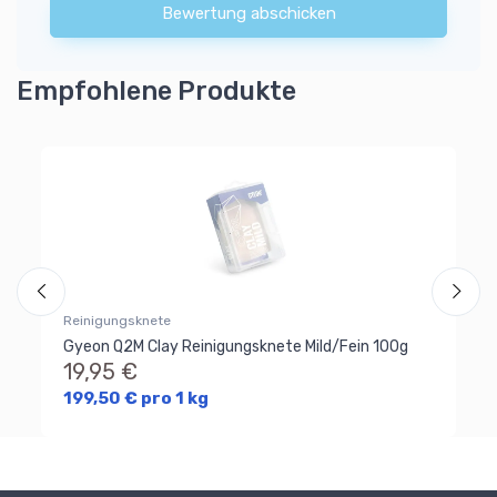
Bewertung abschicken
Empfohlene Produkte
Re
Ma
1
12
Reinigungsknete
Gyeon Q2M Clay Reinigungsknete Mild/Fein 100g
19,95 €
199,50 € pro 1 kg