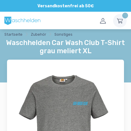
Versandkostenfrei ab 50€
Startseite
Zubehör
Sonstiges
Waschhelden Car Wash Club T-Shirt
grau meliert XL