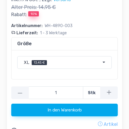
Alter Preis:
14,95 €
10%
Rabatt:
Artikelnummer:
WH-4890-003
Lieferzeit:
1 - 3 Werktage
Größe
XL
13,45 €
—
Stk
In den Warenkorb
oading...
Artikel