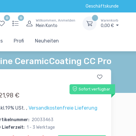
Geschäftskunde
0
0
Willkommen, Anmelden
Warenkorb
Mein Konto
0,00 €
ts
Profi
Neuheiten
line CeramicCoating CC Pro
Sofort verfügbar
21,98 €
nkl.19% USt. ,
Versandkostenfreie Lieferung
rtikelnummer:
20033463
Lieferzeit:
1 - 3 Werktage