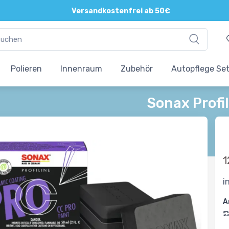
Versandkostenfrei ab 50€
Polieren
Innenraum
Zubehör
Autopflege Se
Sonax Profi
1
i
A