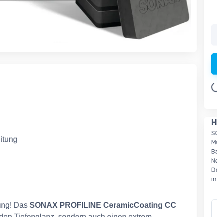
Loading.
H
S
itung
M
B
N
D
i
lung! Das
SONAX PROFILINE CeramicCoating CC
den Tiefenglanz, sondern auch einen extrem