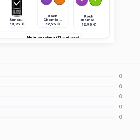
Koch
Koch
Sonax...
Chemie...
Chemie...
18,92 €
12,95 €
12,95 €
Mehr anzeigen (17 weitere)
0
0
0
0
0