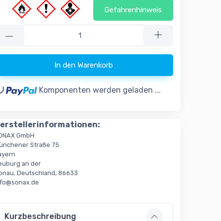
Gefahrenhinweis
—
In den Warenkorb
..
Komponenten werden geladen ...
erstellerinformationen:
ONAX GmbH
ünchener Straße 75
ayern
euburg an der
onau, Deutschland, 86633
nfo@sonax.de
Kurzbeschreibung