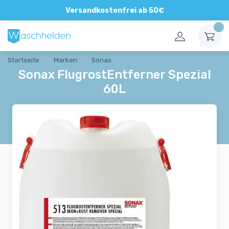
Direkte und persönliche Beratung
Versandkostenfrei ab 50€
Startseite
Marken
Sonax
Sonax FlugrostEntferner Spezial
60L