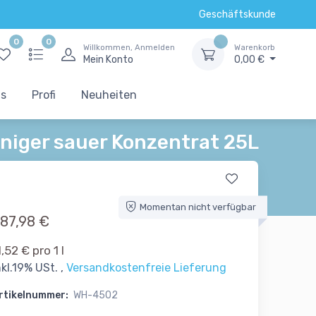
Geschäftskunde
0
0
Willkommen, Anmelden
Warenkorb
Mein Konto
0,00 €
ts
Profi
Neuheiten
niger sauer Konzentrat 25L
Momentan nicht verfügbar
87,98 €
1,52 € pro 1 l
nkl.19% USt. ,
Versandkostenfreie Lieferung
rtikelnummer:
WH-4502