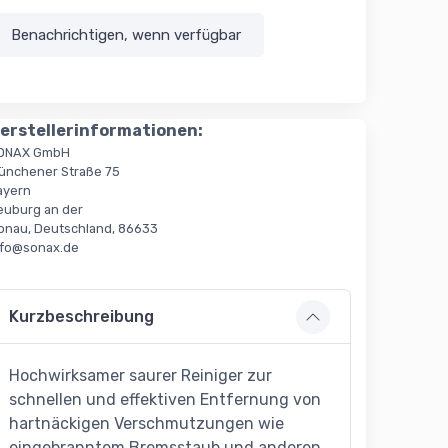
Benachrichtigen, wenn verfügbar
erstellerinformationen:
ONAX GmbH
ünchener Straße 75
ayern
euburg an der
onau, Deutschland, 86633
nfo@sonax.de
Kurzbeschreibung
Hochwirksamer saurer Reiniger zur
schnellen und effektiven Entfernung von
hartnäckigen Verschmutzungen wie
eingebranntem Bremsstaub und anderen