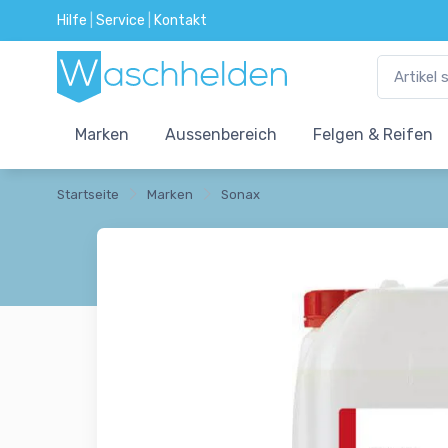
Hilfe
|
Service
|
Kontakt
Marken
Aussenbereich
Felgen & Reifen
Startseite
Marken
Sonax