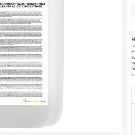
H
S
M
B
N
D
i