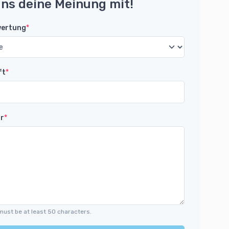
uns deine Meinung mit!
wertung
*
ft
*
r
*
must be at least 50 characters.