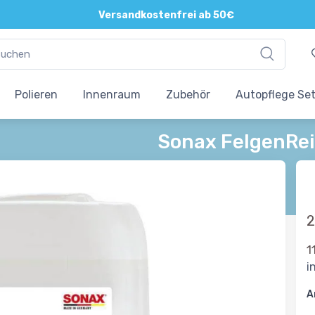
Versandkostenfrei ab 50€
Polieren
Innenraum
Zubehör
Autopflege Se
Sonax FelgenRei
2
1
i
A