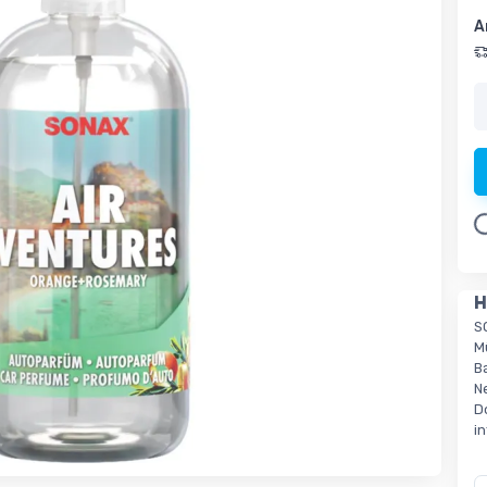
A
Load
H
S
M
B
N
D
i