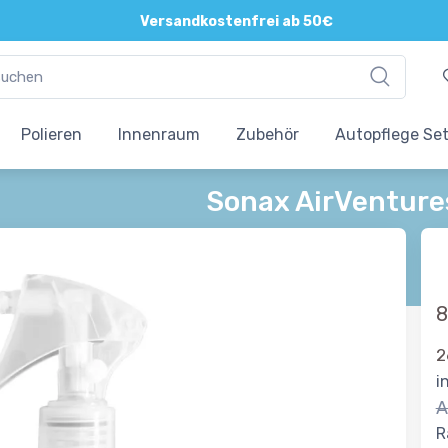
Versandkostenfrei ab 50€
Polieren
Innenraum
Zubehör
Autopflege Se
Sonax AirVentur
8
2
i
A
R