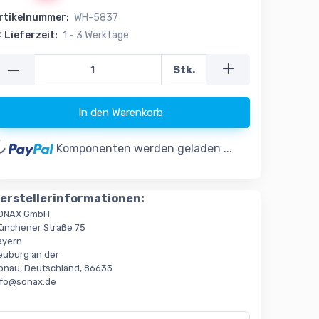
rtikelnummer:
WH-5837
Lieferzeit:
1 - 3 Werktage
—
Stk.
ing...
In den Warenkorb
Komponenten werden geladen ...
erstellerinformationen:
ONAX GmbH
ünchener Straße 75
ayern
euburg an der
onau, Deutschland, 86633
nfo@sonax.de