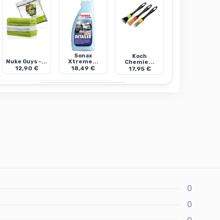
Sonax
Koch
Nuke Guys -...
Xtreme...
Chemie...
12,90 €
18,49 €
17,95 €
Mehr anzeigen (3 weitere)
0
0