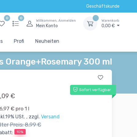
Geschäftskunde
0
0
Willkommen, Anmelden
Warenkorb
Mein Konto
0,00 €
ts
Profi
Neuheiten
es Orange+Rosemary 300 ml
Sofort verfügbar
,09 €
6,97 € pro 1 l
nkl.19% USt. , zzgl.
Versand
lter Preis:
8,99 €
10%
abatt: