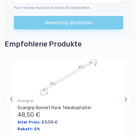
Your review must be at least 50 characters.
Bewertung abschicken
Empfohlene Produkte
Sc
Sc
8
Al
Ra
Scangrip
Scangrip Bonnet Rack Teleskophalter
48,50 €
51,05 €
Alter Preis:
Rabatt:
5%