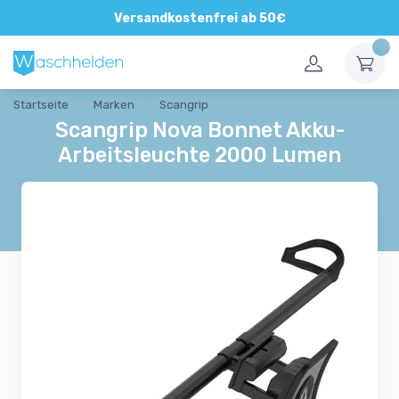
Direkte und persönliche Beratung
Versandkostenfrei ab 50€
Startseite
Marken
Scangrip
Scangrip Nova Bonnet Akku-
Arbeitsleuchte 2000 Lumen