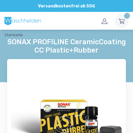
Direkte und persönliche Beratung
Versandkostenfrei ab 50€
Startseite
SONAX PROFILINE CeramicCoating
CC Plastic+Rubber