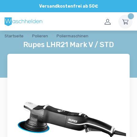
Versandkostenfrei ab 50€
Startseite
Polieren
Poliermaschinen
Rupes LHR21 Mark V / STD