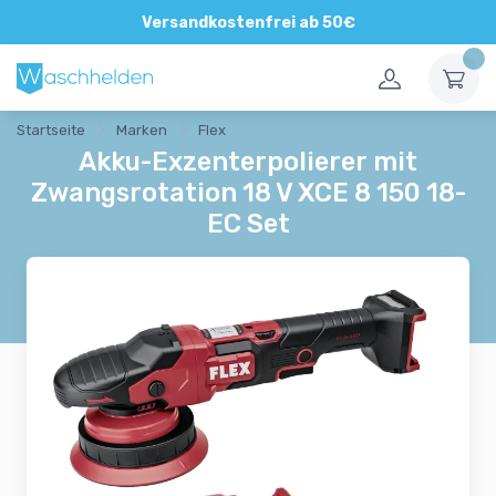
Direkte und persönliche Beratung
Versandkostenfrei ab 50€
Startseite
Marken
Flex
Akku-Exzenterpolierer mit
Zwangsrotation 18 V XCE 8 150 18-
EC Set