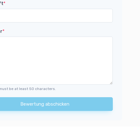
ft
*
r
*
must be at least 50 characters.
Bewertung abschicken