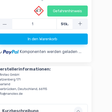
Gefahrenhinweis
—
Stk.
ing...
In den Warenkorb
Komponenten werden geladen ...
erstellerinformationen:
nfinitec GmbH
atzenberg 171
aarland
aarbrücken, Deutschland, 66115
nfo@nanolex.de
Kurzbeschreibung