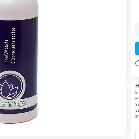
Load
H
I
M
S
S
i