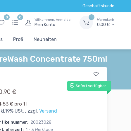
Geschäftskunde
0
0
Willkommen, Anmelden
Warenkorb
Mein Konto
0,00 €
ts
Profi
Neuheiten
PreWash Concentrate 750ml
Sofort verfügbar
0,90 €
4,53 € pro 1 l
nkl.19% USt. , zzgl.
Versand
rtikelnummer:
20023028
Lieferzeit:
1 - 3 Werktage