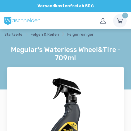
Direkte und persönliche Beratung
Versandkostenfrei ab 50€
Startseite
Felgen & Reifen
Felgenreiniger
Meguiar's Waterless Wheel&Tire -
709ml