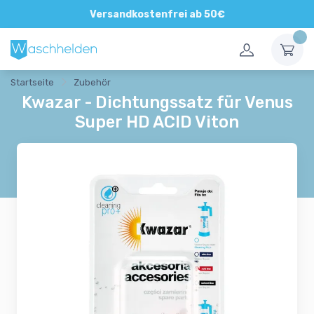
Direkte und persönliche Beratung
Versandkostenfrei ab 50€
Startseite
Zubehör
Kwazar - Dichtungssatz für Venus
Super HD ACID Viton