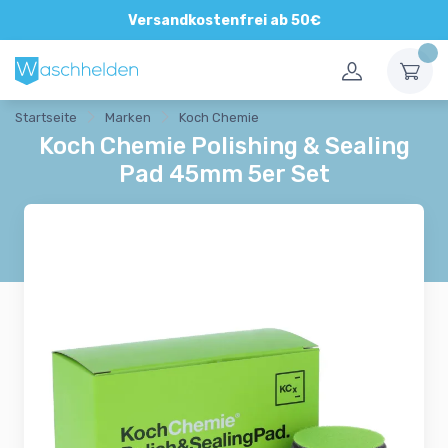
Direkte und persönliche Beratung
Versandkostenfrei ab 50€
Startseite
Marken
Koch Chemie
Koch Chemie Polishing & Sealing
Pad 45mm 5er Set