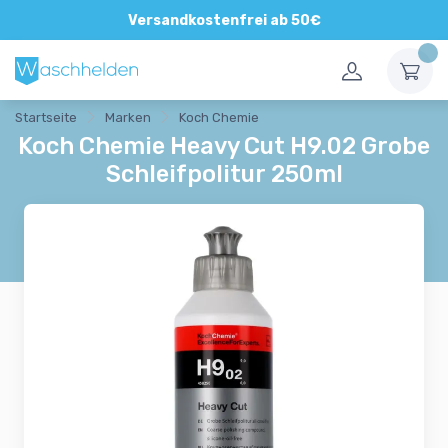
Direkte und persönliche Beratung
Versandkostenfrei ab 50€
Startseite
Marken
Koch Chemie
Koch Chemie Heavy Cut H9.02 Grobe
Schleifpolitur 250ml