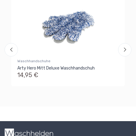
Waschhandschuhe
Arty Hero Mitt Deluxe Waschhandschuh
Pin
14,95 €
Wi
4
Al
Ra