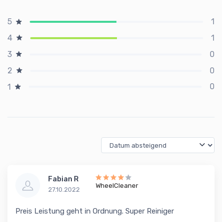
1
5
1
4
0
3
0
2
0
1
Fabian R
WheelCleaner
27.10.2022
Preis Leistung geht in Ordnung. Super Reiniger