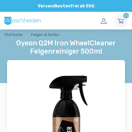
Versandkostenfrei ab 50€
Startseite
Felgen & Reifen
Gyeon Q2M Iron WheelCleaner
Felgenreiniger 500ml