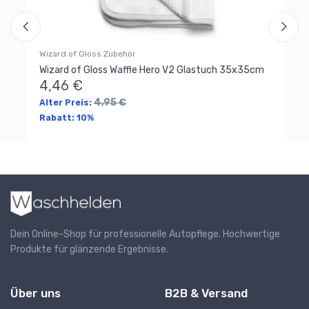
Ra
Wizard of Gloss Zubehör
Wizard of Gloss Waffle Hero V2 Glastuch 35x35cm
4,46 €
4,95 €
Alter Preis:
Rabatt:
10%
Dein Online-Shop für professionelle Autopflege. Hochwertige
Produkte für glänzende Ergebnisse.
Über uns
B2B & Versand