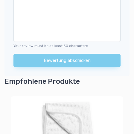
Your review must be at least 50 characters.
Bewertung abschicken
Empfohlene Produkte
Ar
Sc
8
Al