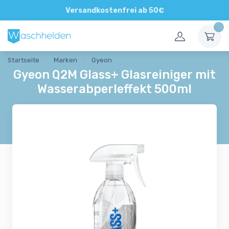
Direkte und persönliche Beratung
Versandkostenfrei ab 50€
Startseite
Marken
Gyeon
Gyeon Q2M Glass+ Glasreiniger mit
Wasserabperleffekt 500ml