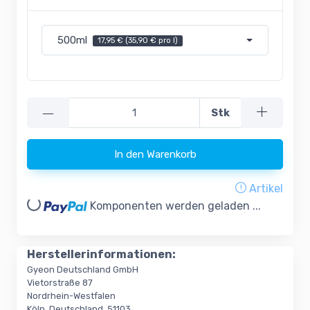
500ml
17,95 € (35,90 € pro l)
—
Stk
In den Warenkorb
Artikel
Loading...
Komponenten werden geladen ...
Herstellerinformationen:
Gyeon Deutschland GmbH
Vietorstraße 87
Nordrhein-Westfalen
Köln, Deutschland, 51103