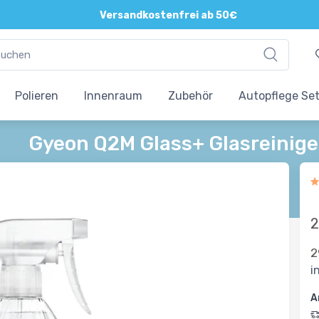
Versandkostenfrei ab 50€
Polieren
Innenraum
Zubehör
Autopflege Se
Gyeon Q2M Glass+ Glasreinige
2
2
i
A