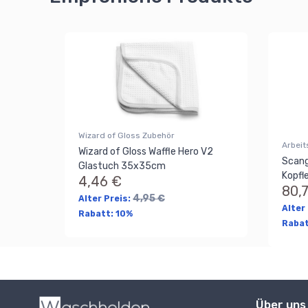
Wizard of Gloss Zubehör
Arbeit
Wizard of Gloss Waffle Hero V2
Scang
Glastuch 35x35cm
Kopfl
4,46 €
80,
4,95 €
Alter Preis:
Alter
Rabatt:
10%
Raba
Über uns