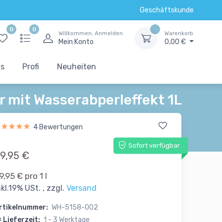
Geschäftskunde
0
0
Willkommen, Anmelden
Warenkorb
Mein Konto
0,00 €
ts
Profi
Neuheiten
r mit Wasserabperleffekt 1L
4 Bewertungen
Sofort verfügbar
9,95 €
9,95 € pro 1 l
nkl.19% USt. , zzgl.
Versand
rtikelnummer:
WH-5158-002
Lieferzeit:
1 - 3 Werktage