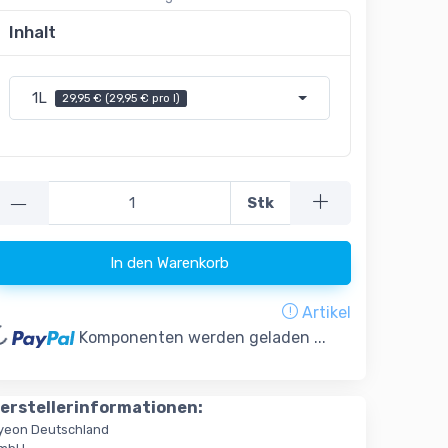
Inhalt
1L
29,95 € (29,95 € pro l)
—
Stk
In den Warenkorb
Artikel
oading...
Komponenten werden geladen ...
erstellerinformationen:
yeon Deutschland