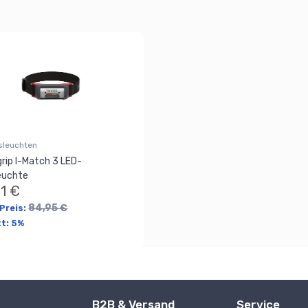
sleuchten
rip I-Match 3 LED-
euchte
71 €
84,95 €
 Preis:
tt:
5%
B2B & Versand
Service