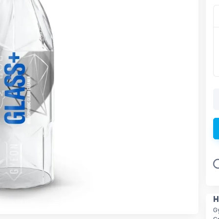
L
H
G