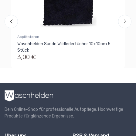
25
8
Al
Ra
Applikatoren
Waschhelden Suede Wildledertücher 10x10cm 5
Stück
3,00 €
Dein Online-Shop für professionelle Autopflege. Hochwertige
Produkte für glänzende Ergebnisse.
Über uns
B2B & Versand