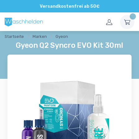
Direkte und persönliche Beratung
Versandkostenfrei ab 50€
Startseite
Marken
Gyeon
Gyeon Q2 Syncro EVO Kit 30ml