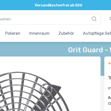
Direkte und persönliche Beratung
Versandkostenfrei ab 50€
Polieren
Innenraum
Zubehör
Autopflege Se
Grit Guard -
1
i
A