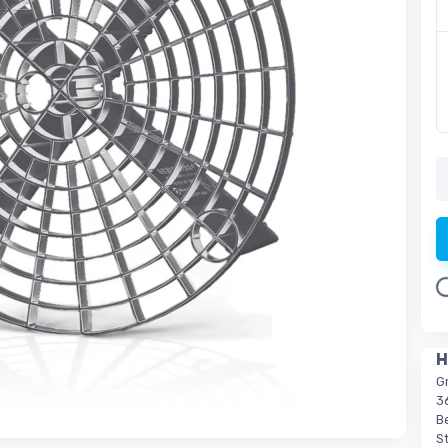
Lo
H
G
3
Be
S