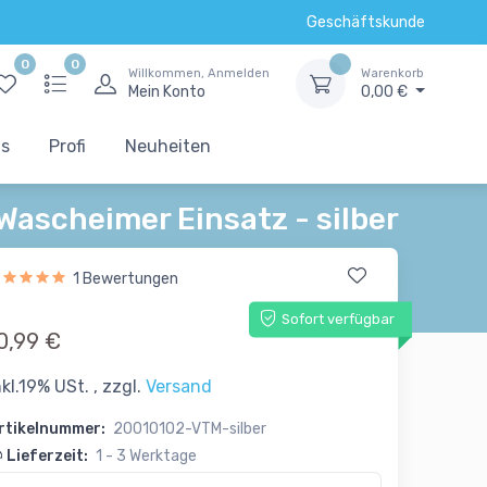
Geschäftskunde
0
0
Willkommen, Anmelden
Warenkorb
Mein Konto
0,00 €
ts
Profi
Neuheiten
 Wascheimer Einsatz - silber
1 Bewertungen
Sofort verfügbar
0,99 €
nkl.19% USt. , zzgl.
Versand
rtikelnummer:
20010102-VTM-silber
Lieferzeit:
1 - 3 Werktage