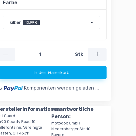
Farbe
silber
10,99 €
—
Stk
In den Warenkorb
ading...
Komponenten werden geladen ...
erstellerinformationen:
verantwortliche
rit Guard
Person:
690 County Road 10
motodox GmbH
llefontaine, Vereinigte
Niedernberger Str. 10
taaten, OH 43311
Bayern