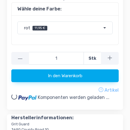
Wähle deine Farbe:
rot
11,95 €
—
Stk
In den Warenkorb
Artikel
oading...
Komponenten werden geladen ...
Herstellerinformationen:
Grit Guard
3690 County Road 10