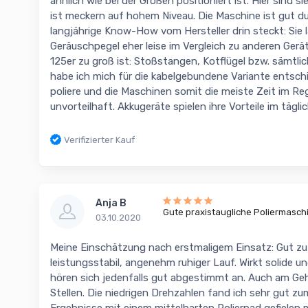
ähnlich wie bei der Großen positioniert ist. Hier sind s
ist meckern auf hohem Niveau. Die Maschine ist gut 
langjährige Know-How vom Hersteller drin steckt: Sie 
Geräuschpegel eher leise im Vergleich zu anderen Gerä
125er zu groß ist: Stoßstangen, Kotflügel bzw. sämtlic
habe ich mich für die kabelgebundene Variante entschi
poliere und die Maschinen somit die meiste Zeit im Reg
unvorteilhaft. Akkugeräte spielen ihre Vorteile im tägli
Verifizierter Kauf
Anja B
Gute praxistaugliche Poliermasch
03.10.2020
Meine Einschätzung nach erstmaligem Einsatz: Gut zu
leistungsstabil, angenehm ruhiger Lauf. Wirkt solide u
hören sich jedenfalls gut abgestimmt an. Auch am Ge
Stellen. Die niedrigen Drehzahlen fand ich sehr gut zum