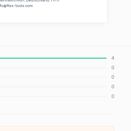
teinheim/Murr, Deutschland, 71711
nfo@flex-tools.com
4
0
0
0
0