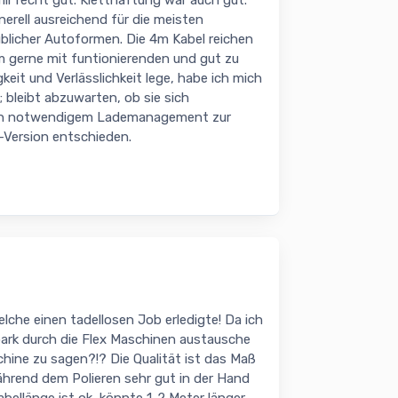
mir recht gut. Kletthaftung war auch gut.
nerell ausreichend für die meisten
blicher Autoformen. Die 4m Kabel reichen
em gerne mit funtionierenden und gut zu
eit und Verlässlichkeit lege, habe ich mich
; bleibt abzuwarten, ob sie sich
en notwendigem Lademanagement zur
-Version entschieden.
lche einen tadellosen Job erledigte! Da ich
park durch die Flex Maschinen austausche
chine zu sagen?!? Die Qualität ist das Maß
 während dem Polieren sehr gut in der Hand
bellänge ist ok, könnte 1-2 Meter länger