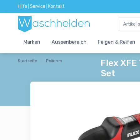
Hilfe
|
Service
|
Kontakt
Marken
Aussenbereich
Felgen & Reifen
Flex XFE
Startseite
Polieren
Set