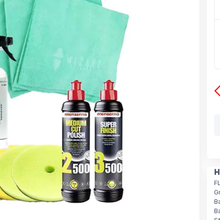
H
F
G
B
B