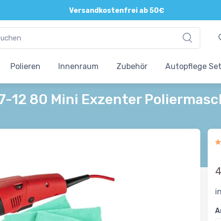
Direkte und persönliche Beratung
Versandkostenfrei ab 50€
Polieren
Innenraum
Zubehör
Autopflege Se
 7-12 80 Mini Exzenter Polierma
4
i
A