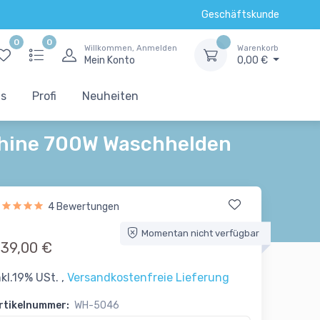
Geschäftskunde
0
0
Willkommen, Anmelden
Warenkorb
Mein Konto
0,00 €
ts
Profi
Neuheiten
schine 700W Waschhelden
4 Bewertungen
Momentan nicht verfügbar
39,00 €
nkl.19% USt. ,
Versandkostenfreie Lieferung
rtikelnummer:
WH-5046