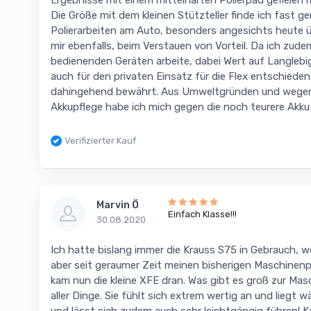
Ergebnisse mit einem mittelharten Polierpad gefielen 
Die Größe mit dem kleinen Stützteller finde ich fast ge
Polierarbeiten am Auto, besonders angesichts heute ü
mir ebenfalls, beim Verstauen von Vorteil. Da ich zud
bedienenden Geräten arbeite, dabei Wert auf Langlebigk
auch für den privaten Einsatz für die Flex entschieden
dahingehend bewährt. Aus Umweltgründen und weg
Akkupflege habe ich mich gegen die noch teurere Akku
Verifizierter Kauf
Marvin Ö
Einfach Klasse!!!
30.08.2020
Ich hatte bislang immer die Krauss S75 in Gebrauch, we
aber seit geraumer Zeit meinen bisherigen Maschinen
kam nun die kleine XFE dran. Was gibt es groß zur Mas
aller Dinge. Sie fühlt sich extrem wertig an und liegt
und lässt sich zudem auch sehr leichtgängig führen! Ka