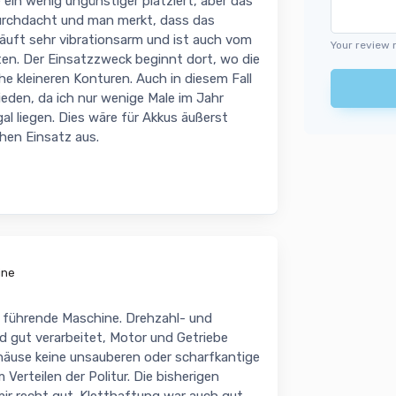
ie ein wenig ungünstiger platziert, aber das
durchdacht und man merkt, dass das
läuft sehr vibrationsarm und ist auch vom
Your review 
ten. Der Einsatzzweck beginnt dort, wo die
he kleineren Konturen. Auch in diesem Fall
eden, da ich nur wenige Male im Jahr
al liegen. Dies wäre für Akkus äußerst
chen Einsatz aus.
ine
 führende Maschine. Drehzahl- und
nd gut verarbeitet, Motor und Getriebe
häuse keine unsauberen oder scharfkantige
 Verteilen der Politur. Die bisherigen