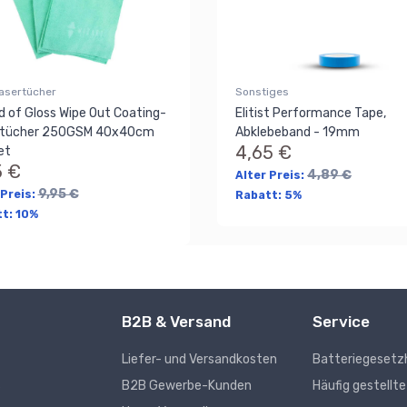
asertücher
Sonstiges
d of Gloss Wipe Out Coating-
Elitist Performance Tape,
ertücher 250GSM 40x40cm
Abklebeband - 19mm
4,65 €
et
5 €
4,89 €
Alter Preis:
9,95 €
 Preis:
Rabatt:
5%
tt:
10%
B2B & Versand
Service
Liefer- und Versandkosten
Batteriegesetz
s
B2B Gewerbe-Kunden
Häufig gestellt