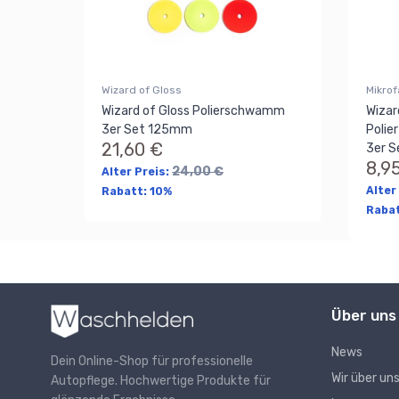
Wizard of Gloss
Mikrof
Wizard of Gloss Polierschwamm
Wizar
3er Set 125mm
Poli
21,60 €
3er S
8,9
24,00 €
Alter Preis:
Alter
Rabatt:
10%
Raba
Über uns
News
Dein Online-Shop für professionelle
Wir über un
Autopflege. Hochwertige Produkte für