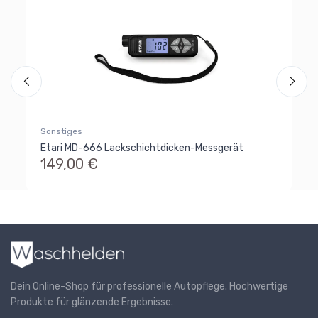
Ar
Fl
Vo
1
Sonstiges
Etari MD-666 Lackschichtdicken-Messgerät
149,00 €
Dein Online-Shop für professionelle Autopflege. Hochwertige
Produkte für glänzende Ergebnisse.