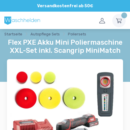
Direkte und persönliche Beratung
Versandkostenfrei ab 50€
Startseite
Autopflege Sets
Poliersets
Flex PXE Akku Mini Poliermaschine
XXL-Set inkl. Scangrip MiniMatch