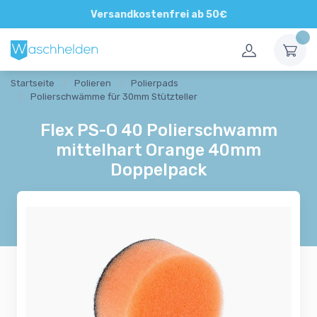
Direkte und persönliche Beratung
Versandkostenfrei ab 50€
Startseite
Polieren
Polierpads
Polierschwämme für 30mm Stützteller
Flex PS-O 40 Polierschwamm
mittelhart Orange 40mm
Doppelpack