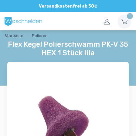
Direkte und persönliche Beratung
Versandkostenfrei ab 50€
Startseite
Polieren
Flex Kegel Polierschwamm PK-V 35
HEX 1 Stück lila