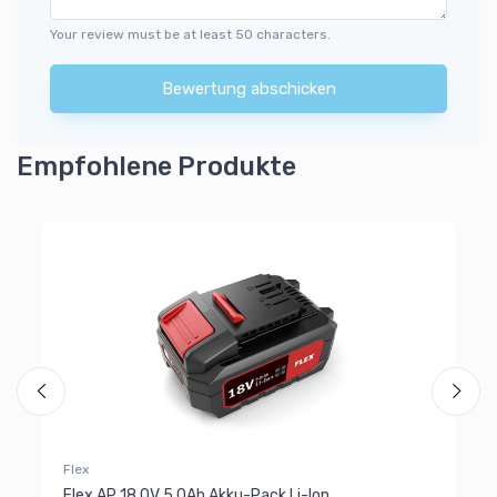
Your review must be at least 50 characters.
Bewertung abschicken
Empfohlene Produkte
Fl
Fl
9
Flex
Flex AP 18.0V 5.0Ah Akku-Pack Li-Ion