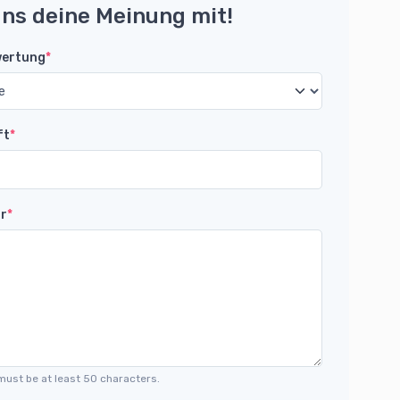
uns deine Meinung mit!
wertung
*
ft
*
r
*
must be at least 50 characters.