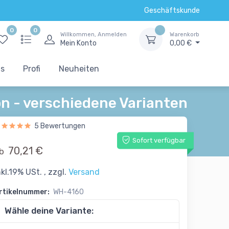
Geschäftskunde
0
0
Willkommen, Anmelden
Warenkorb
Mein Konto
0,00 €
ts
Profi
Neuheiten
on - verschiedene Varianten
5 Bewertungen
Sofort verfügbar
70,21 €
b
nkl.19% USt. , zzgl.
Versand
rtikelnummer:
WH-4160
Wähle deine Variante: