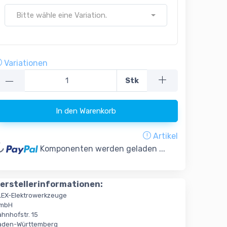
Bitte wähle eine Variation.
Variationen
—
Stk
In den Warenkorb
...
Artikel
Komponenten werden geladen ...
erstellerinformationen:
LEX-Elektrowerkzeuge
mbH
ahnhofstr. 15
aden-Württemberg