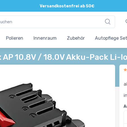
Versandkostenfrei ab 50€
Polieren
Innenraum
Zubehör
Autopflege Se
x AP 10.8V / 18.0V Akku-Pack Li-I
a
i
A