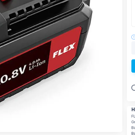
Loading
H
F
G
B
B