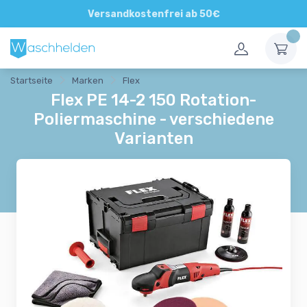
Direkte und persönliche Beratung
Versandkostenfrei ab 50€
Startseite
Marken
Flex
Flex PE 14-2 150 Rotation-
Poliermaschine - verschiedene
Varianten