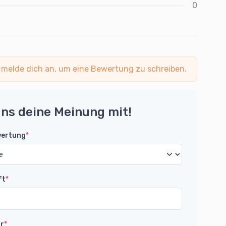
0
 melde dich an, um eine Bewertung zu schreiben.
uns deine Meinung mit!
wertung
*
ft
*
r
*