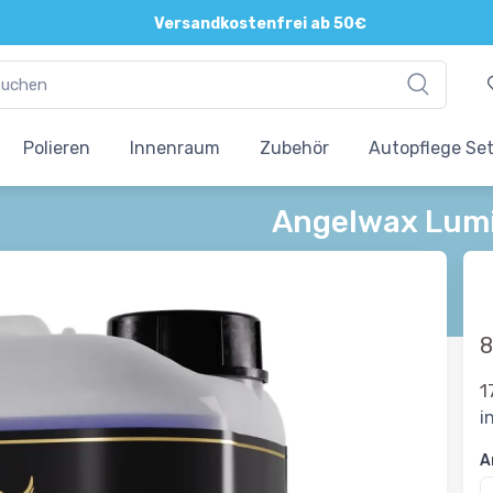
Versandkostenfrei ab 50€
Polieren
Innenraum
Zubehör
Autopflege Se
Angelwax Lumi
8
1
i
A