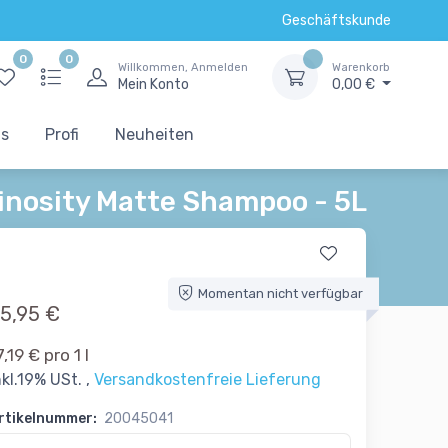
Geschäftskunde
0
0
Willkommen, Anmelden
Warenkorb
Mein Konto
0,00 €
ts
Profi
Neuheiten
nosity Matte Shampoo - 5L
Momentan nicht verfügbar
5,95 €
7,19 € pro 1 l
nkl.19% USt. ,
Versandkostenfreie Lieferung
rtikelnummer:
20045041