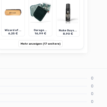
Wizard of...
Garage...
Nuke Guys...
6,25 €
16,99 €
8,90 €
Mehr anzeigen (17 weitere)
0
0
0
0