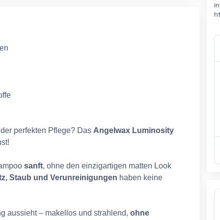
i
h
gen
offe
 der perfekten Pflege? Das
Angelwax Luminosity
st!
Shampoo
sanft
, ohne den einzigartigen matten Look
z, Staub und Verunreinigungen
haben keine
ng aussieht – makellos und strahlend,
ohne