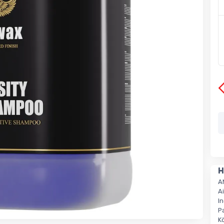
H
A
Ai
I
Pa
K