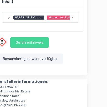
Inhalt
5 l
85,95 € (17,19 € pro l)
Momentan nicht verfügbar
Gefahrenhinweis
Benachrichtigen, wenn verfügbar
erstellerinformationen:
NGELWAX LTD
rlink Industrial Estate
nchinnan Road
isley, Vereinigtes
önigreich, PA3 2RS