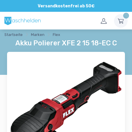
Direkte und persönliche Beratung
Versandkostenfrei ab 50€
Startseite
Marken
Flex
Akku Polierer XFE 2 15 18-EC C