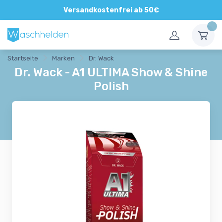
Direkte und persönliche Beratung
Versandkostenfrei ab 50€
Startseite
Marken
Dr. Wack
Dr. Wack - A1 ULTIMA Show & Shine
Polish