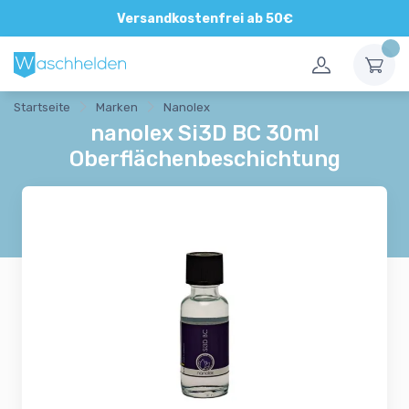
Direkte und persönliche Beratung
Versandkostenfrei ab 50€
Startseite
Marken
Nanolex
nanolex Si3D BC 30ml
Oberflächenbeschichtung