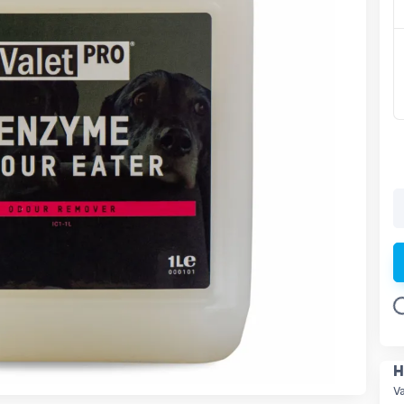
L
H
V