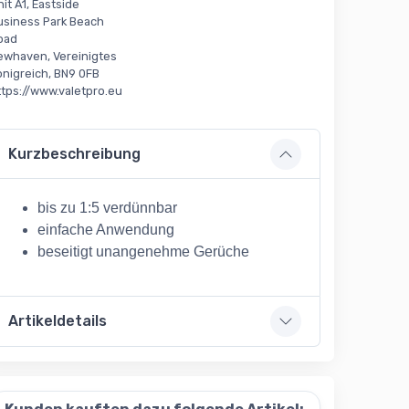
it A1, Eastside
usiness Park Beach
oad
ewhaven, Vereinigtes
önigreich, BN9 0FB
ttps://www.valetpro.eu
Kurzbeschreibung
bis zu 1:5 verdünnbar
einfache Anwendung
beseitigt unangenehme Gerüche
Artikeldetails