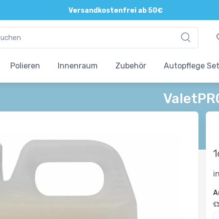
Versandkostenfrei ab 50€
Polieren
Innenraum
Zubehör
Autopflege Se
ValetPRO
1
i
A