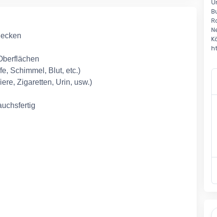
Un
B
R
N
rdecken
K
h
Oberflächen
fe, Schimmel, Blut, etc.)
ere, Zigaretten, Urin, usw.)
uchsfertig