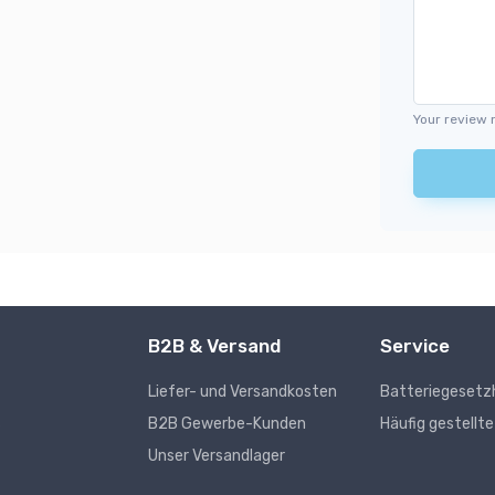
Your review 
B2B & Versand
Service
Liefer- und Versandkosten
Batteriegesetz
s
B2B Gewerbe-Kunden
Häufig gestellt
Unser Versandlager