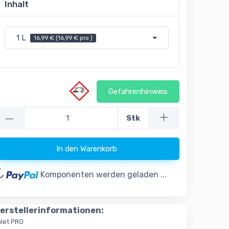
Inhalt
1 L
16,99 € (16,99 € pro )
Gefahrenhinweis
—
Stk
In den Warenkorb
oading...
Komponenten werden geladen ...
erstellerinformationen:
alet PRO