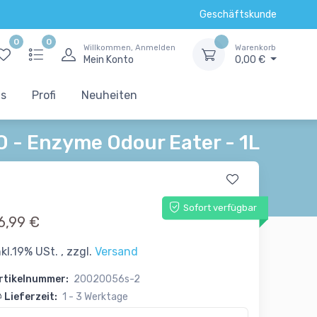
Geschäftskunde
0
0
Willkommen, Anmelden
Warenkorb
Mein Konto
0,00 €
ts
Profi
Neuheiten
 - Enzyme Odour Eater - 1L
Sofort verfügbar
6,99 €
nkl.19% USt. , zzgl.
Versand
rtikelnummer:
20020056s-2
Lieferzeit:
1 - 3 Werktage