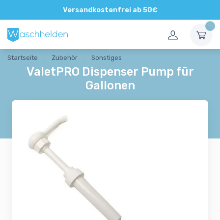
Direkte und persönliche Beratung
Versandkostenfrei ab 50€
Startseite
Zubehör
Sonstiges
ValetPRO Dispenser Pump für
Gallonen